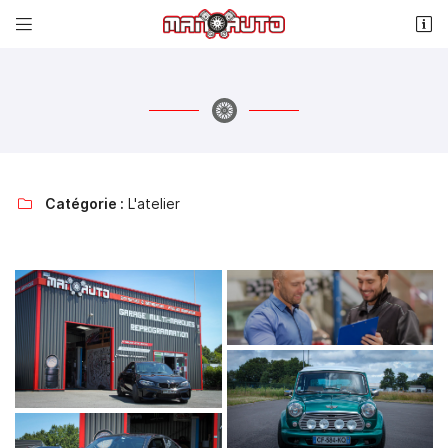


Le Petit Renaudon
85540 MOUTIERS LES MAUXFAITS
02 51 62 87 44
Catégorie :
L'atelier

Adresse email de réception

Recopier le code ci-contre

Rafraîchir le captcha
