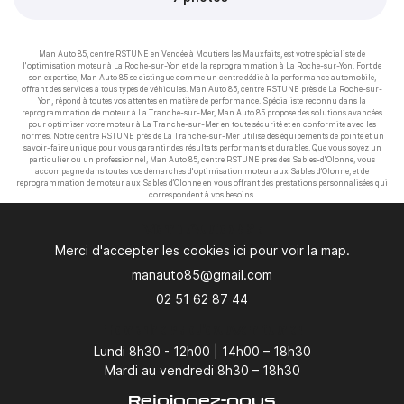
Man Auto 85, centre RSTUNE en Vendée à Moutiers les Mauxfaits, est votre spécialiste de
l'optimisation moteur à La Roche-sur-Yon et de la reprogrammation à La Roche-sur-Yon. Fort de
son expertise, Man Auto 85 se distingue comme un centre dédié à la performance automobile,
offrant des services à tous types de véhicules. Man Auto 85, centre RSTUNE près de La Roche-sur-
Yon, répond à toutes vos attentes en matière de performance. Spécialiste reconnu dans la
reprogrammation de moteur à La Tranche-sur-Mer, Man Auto 85 propose des solutions avancées
pour optimiser votre moteur à La Tranche-sur-Mer en toute sécurité et en conformité avec les
normes. Notre centre RSTUNE près de La Tranche-sur-Mer utilise des équipements de pointe et un
savoir-faire unique pour vous garantir des résultats performants et durables. Que vous soyez un
particulier ou un professionnel, Man Auto 85, centre RSTUNE près des Sables-d'Olonne, vous
accompagne dans toutes vos démarches d'optimisation moteur aux Sables d’Olonne, et de
reprogrammation de moteur aux Sables d’Olonne en vous offrant des prestations personnalisées qui
correspondent à vos besoins.
Man Auto 85
Merci d'accepter les cookies
ici
pour voir la map.
02 51 62 87 44
Horaires d'ouverture
Lundi 8h30 - 12h00 | 14h00 – 18h30
Mardi au vendredi 8h30 – 18h30
Rejoignez-nous