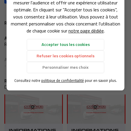
L’ATELIER
mesurer l'audience et offrir une expérience utilisateur
02 51 62 87 
optimale. En cliquant sur "Accepter tous les cookies",
NVERSION E85
vous consentez à leur utilisation. Vous pouvez à tout
moment personnaliser vos choix concernant l'utilisation
Retour aux actualités
ROGRAMMATION
de chaque cookie sur
notre page dédiée
.
Actualité précédente
Rejoignez-no
Accepter tous les cookies
EN IMAGES
Revendeur
Refuser les cookies optionnels
AVIS
Actualité suivante
-
Personnaliser mes choix
ACTUALITÉS
Restez inf
Consultez notre
politique de confidentialité
pour en savoir plus.
Récemment
D'autres actualités qui pourraient vous intéresser
CONTACT
Inscription Newsle
INFORMATIONS
INFORMATIONS