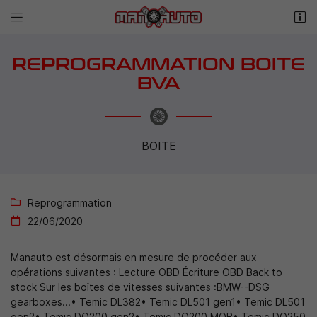


Le Petit Renaudon
85540 MOUTIERS LES MAUXFAITS
02 51 62 87 44
REPROGRAMMATION BOITE
BVA
BOITE
Reprogrammation

Adresse email de réception

22/06/2020

Manauto est désormais en mesure de procéder aux
Recopier le code ci-contre

opérations suivantes : Lecture OBD Écriture OBD Back to
Rafraîchir le captcha
stock Sur les boîtes de vitesses suivantes :BMW--DSG

gearboxes...• Temic DL382• Temic DL501 gen1• Temic DL501
gen2• Temic DQ200 gen2• Temic DQ200 MQB• Temic DQ250